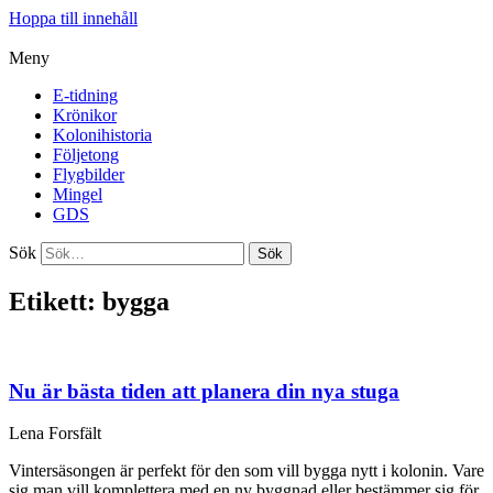
Hoppa till innehåll
Meny
E-tidning
Krönikor
Kolonihistoria
Följetong
Flygbilder
Mingel
GDS
Sök
Sök
Etikett: bygga
Nu är bästa tiden att planera din nya stuga
Lena Forsfält
Vintersäsongen är perfekt för den som vill bygga nytt i kolonin. Vare
sig man vill komplettera med en ny byggnad eller bestämmer sig för