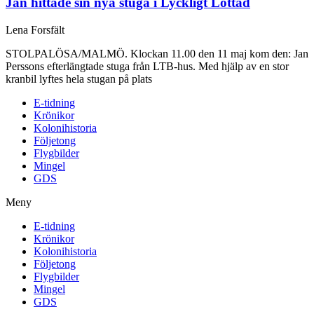
Jan hittade sin nya stuga i Lyckligt Lottad
Lena Forsfält
STOLPALÖSA/MALMÖ. Klockan 11.00 den 11 maj kom den: Jan
Perssons efterlängtade stuga från LTB-hus. Med hjälp av en stor
kranbil lyftes hela stugan på plats
E-tidning
Krönikor
Kolonihistoria
Följetong
Flygbilder
Mingel
GDS
Meny
E-tidning
Krönikor
Kolonihistoria
Följetong
Flygbilder
Mingel
GDS