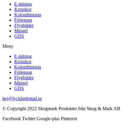
E-tidning
Krönikor
Kolonihistoria
Följetong
Flygbilder
Mingel
GDS
Meny
E-tidning
Krönikor
Kolonihistoria
Följetong
Flygbilder
Mingel
GDS
hej@lyckligtlottad.se
© Copyright 2022 Skogmark Produkter från Skog & Mark AB
Facebook
Twitter
Google-plus
Pinterest