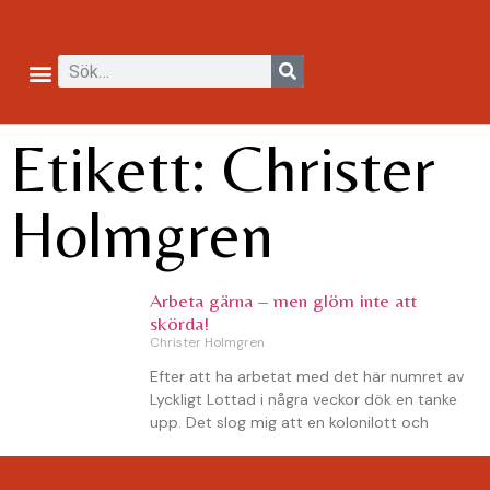
Etikett: Christer
Holmgren
Arbeta gärna – men glöm inte att
skörda!
Christer Holmgren
Efter att ha arbetat med det här numret av
Lyckligt Lottad i några veckor dök en tanke
upp. Det slog mig att en kolonilott och