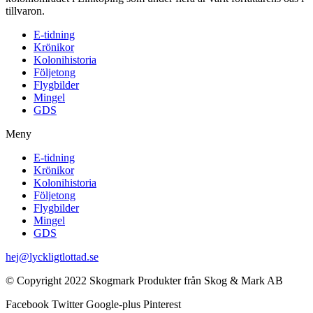
tillvaron.
E-tidning
Krönikor
Kolonihistoria
Följetong
Flygbilder
Mingel
GDS
Meny
E-tidning
Krönikor
Kolonihistoria
Följetong
Flygbilder
Mingel
GDS
hej@lyckligtlottad.se
© Copyright 2022 Skogmark Produkter från Skog & Mark AB
Facebook
Twitter
Google-plus
Pinterest