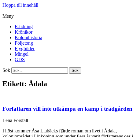
Hoppa till innehåll
Meny
E-tidning
Krönikor
Kolonihistoria
Följetong
Flygbilder
Mingel
GDS
Sök
Sök
Etikett: Ådala
Författaren vill inte utkämpa en kamp i trädgården
Lena Forsfält
I höst kommer Åsa Liabäcks fjärde roman om livet i Ådala,
koloniområdet i Linköping som under flera år varit författarens oas i