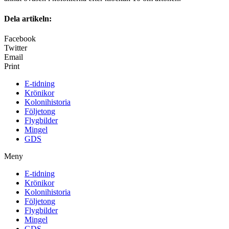
Dela artikeln:
Facebook
Twitter
Email
Print
E-tidning
Krönikor
Kolonihistoria
Följetong
Flygbilder
Mingel
GDS
Meny
E-tidning
Krönikor
Kolonihistoria
Följetong
Flygbilder
Mingel
GDS