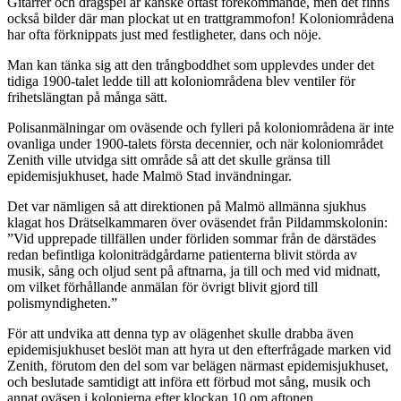
Gitarrer och dragspel är kanske oftast förekommande, men det finns
också bilder där man plockat ut en trattgrammofon! Koloniområdena
har ofta förknippats just med festligheter, dans och nöje.
Man kan tänka sig att den trångboddhet som upplevdes under det
tidiga 1900-talet ledde till att koloniområdena blev ventiler för
frihetslängtan på många sätt.
Polisanmälningar om oväsende och fylleri på koloniområdena är inte
ovanliga under 1900-talets första decennier, och när koloniområdet
Zenith ville utvidga sitt område så att det skulle gränsa till
epidemisjukhuset, hade Malmö Stad invändningar.
Det var nämligen så att direktionen på Malmö allmänna sjukhus
klagat hos Drätselkammaren över oväsendet från Pildammskolonin:
”Vid upprepade tillfällen under förliden sommar från de därstädes
redan befintliga koloniträdgårdarne patienterna blivit störda av
musik, sång och oljud sent på aftnarna, ja till och med vid midnatt,
om vilket förhållande anmälan för övrigt blivit gjord till
polismyndigheten.”
För att undvika att denna typ av olägenhet skulle drabba även
epidemisjukhuset beslöt man att hyra ut den efterfrågade marken vid
Zenith, förutom den del som var belägen närmast epidemisjukhuset,
och beslutade samtidigt att införa ett förbud mot sång, musik och
annat oväsen i kolonierna efter klockan 10 om aftonen.