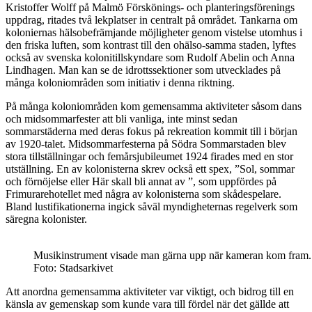
Kristoffer Wolff på Malmö Förskönings- och planteringsförenings
uppdrag, ritades två lekplatser in centralt på området. Tankarna om
koloniernas hälsobefrämjande möjligheter genom vistelse utomhus i
den friska luften, som kontrast till den ohälso-samma staden, lyftes
också av svenska kolonitillskyndare som Rudolf Abelin och Anna
Lindhagen. Man kan se de idrottssektioner som utvecklades på
många koloniområden som initiativ i denna riktning.
På många koloniområden kom gemensamma aktiviteter såsom dans
och midsommarfester att bli vanliga, inte minst sedan
sommarstäderna med deras fokus på rekreation kommit till i början
av 1920-talet. Midsommarfesterna på Södra Sommarstaden blev
stora tillställningar och femårsjubileumet 1924 firades med en stor
utställning. En av kolonisterna skrev också ett spex, ”Sol, sommar
och förnöjelse eller Här skall bli annat av ”, som uppfördes på
Frimurarehotellet med några av kolonisterna som skådespelare.
Bland lustifikationerna ingick såväl myndigheternas regelverk som
säregna kolonister.
Musikinstrument visade man gärna upp när kameran kom fram. T
Foto: Stadsarkivet
Att anordna gemensamma aktiviteter var viktigt, och bidrog till en
känsla av gemenskap som kunde vara till fördel när det gällde att