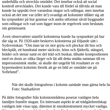
underhålla och utveckla området. Det innebar också att social
kontroll utvecklades. Det kunde vara till fördel så tillvida att man
kunde ha uppsikt över varandras stugor och odlingar, men innebar
också att det inte var (eller är!) ovanligt att kolonister tillåter sig att
ha synpunkter på hur grannar och andra utformar såväl byggnader
som odlingar och vad som ligger inom de regelverk som beslutats
om gemensamt.
Även observatörer utanför kolonierna kunde ha synpunkter på hur
där såg ut. På 1920-talet beskrevs kolonierna på följande sätt i
Sydsvenskan: ”Om man tar en stor gryta och plockar dit hus och
bleckplåt, ett hundratal meter säckväv, höns och fjäderfä, stängsel,
bräder och stenar samt en del träd och buskar, tillsatte kompositionen
med en dosis av olika färger och lät allt detta smälta samman till en
impressionistisk studie, så skulle det ungefär bli resultatet av en
hypermodern kolorists försök att ge en bild av området ute på
Sofielund”.
När det skulle fotograferas i kolonin samlade man gärna hela fa
Foto: Stadsarkivet
På äldre fotografier från koloniområdena poserar vanligen hela
familjen framför stugan. En intressant aspekt är att trädgårdsredskap
vanligen inte visas upp, däremot är musikinstrument mycket vanliga.