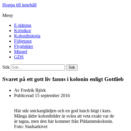
Hoppa till innehåll
Meny
E-tidning
Krönikor
Kolonihistoria
Följetong
Flygbilder
Mingel
GDS
Sök
Sök
Svaret på ett gott liv fanns i kolonin enligt Gottlieb
Av
Fredrik Björk
Publicerad
15 september 2016
Här står snickarglädjen och en god lunch högt i kurs.
Många äldre kolonibilder är svåra att veta exakt var de
är tagna, men den här kommer från Pildammskolonin.
Foto: Stadsarkivet