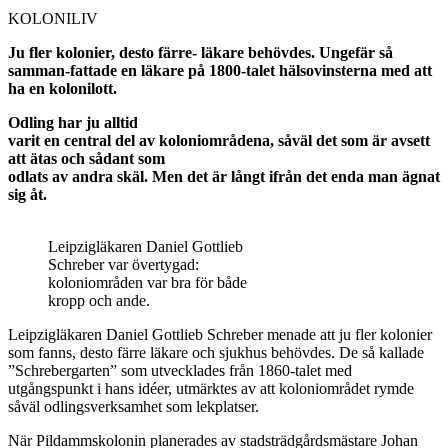
KOLONILIV
Ju fler kolonier, desto färre- läkare behövdes. Ungefär så
samman-fattade en läkare på 1800-talet hälsovinsterna med att
ha en kolonilott.
Odling har ju alltid
varit en central del av koloniområdena, såväl det som är avsett
att ätas och sådant som
odlats av andra skäl. Men det är långt ifrån det enda man ägnat
sig åt.
Leipzigläkaren Daniel Gottlieb
Schreber var övertygad:
koloniområden var bra för både
kropp och ande.
Leipzigläkaren Daniel Gottlieb Schreber menade att ju fler kolonier
som fanns, desto färre läkare och sjukhus behövdes. De så kallade
”Schrebergarten” som utvecklades från 1860-talet med
utgångspunkt i hans idéer, utmärktes av att koloniområdet rymde
såväl odlingsverksamhet som lekplatser.
När Pildammskolonin planerades av stadsträdgårdsmästare Johan