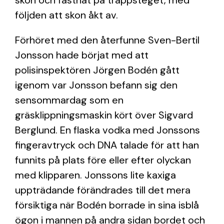
skon och fastnat på trappsteget, med
följden att skon åkt av.
Förhöret med den återfunne Sven-Bertil
Jonsson hade börjat med att
polisinspektören Jörgen Bodén gått
igenom var Jonsson befann sig den
sensommardag som en
gräsklippningsmaskin kört över Sigvard
Berglund. En flaska vodka med Jonssons
fingeravtryck och DNA talade för att han
funnits på plats före eller efter olyckan
med klipparen. Jonssons lite kaxiga
uppträdande förändrades till det mera
försiktiga när Bodén borrade in sina isblå
ögon i mannen på andra sidan bordet och