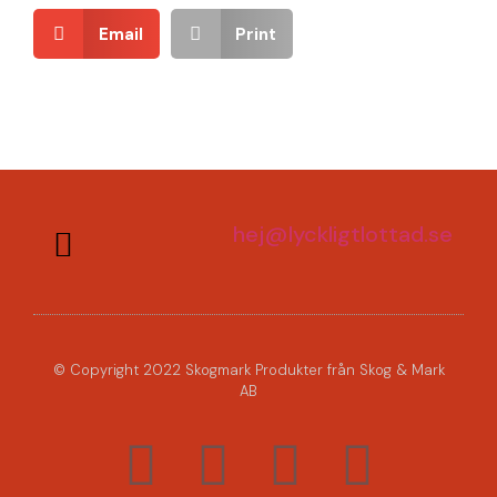
Email
Print
hej@lyckligtlottad.se
© Copyright 2022 Skogmark Produkter från Skog & Mark
AB