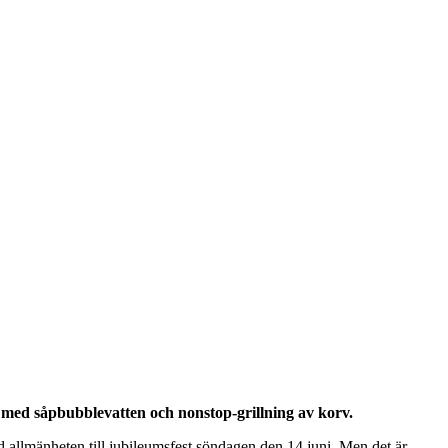
a med såpbubblevatten och nonstop-grillning av korv.
öd allmänheten till jubileumsfest söndagen den 14 juni. Men det är