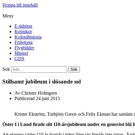
Hoppa till innehåll
Meny
E-tidning
Krönikor
Kolonihistoria
Följetong
Flygbilder
Mingel
GDS
Sök
Sök
Stillsamt jubileum i slösande sol
Av
Christer Holmgren
Publicerad
24 juni 2015
Krister Ekström, Torbjörn Green och Felix Ekman har samlats ru
Öster I i Lund firade sitt 110-årsjubileum under en generöst blå
Att planera väder 110 år framåt i tiden låter sig förstås inte göras. Ä