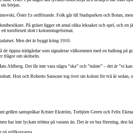
sin början.
ovski, Öster I:s ordförande. Folk går till Stadsparken och Botan, men
ibesökare. På gräset ligger ett antal olika leksaker och spel, och en jät
tt tornförsett slott i kolonistugeformat.
ipalatset. Men det är byggt kring 1910.
ikna på de öppna trädgårdar som signalerar välkommen med en ballong på
er frågor om skötseln.
r Mats Ahlberg. Det får inte vara några ”ska” och ”måste” – det är ”vi ka
rabatt. Hon och Roberto Sansone tog över sin koloni för två år sedan, 
 Runt grillen samspråkar Krister Ekström, Torbjörn Green och Felix Ekma
n har inte lyckats tröttna på varann än. Det är en bra förening, den hä
 på grillkorvarna.