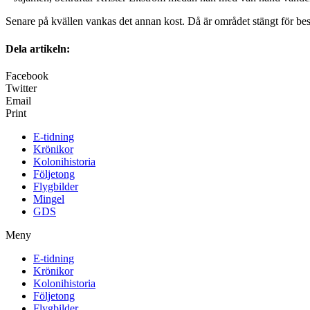
Senare på kvällen vankas det annan kost. Då är området stängt för be
Dela artikeln:
Facebook
Twitter
Email
Print
E-tidning
Krönikor
Kolonihistoria
Följetong
Flygbilder
Mingel
GDS
Meny
E-tidning
Krönikor
Kolonihistoria
Följetong
Flygbilder