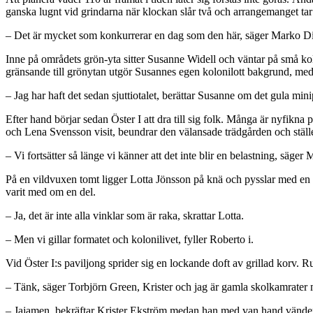
ganska lugnt vid grindarna när klockan slår två och arrangemanget tar 
– Det är mycket som konkurrerar en dag som den här, säger Marko Dim
Inne på områdets grön-yta sitter Susanne Widell och väntar på små kolon
gränsande till grönytan utgör Susannes egen kolonilott bakgrund, med e
– Jag har haft det sedan sjuttiotalet, berättar Susanne om det gula min
Efter hand börjar sedan Öster I att dra till sig folk. Många är nyf
och Lena Svensson visit, beundrar den välansade trädgården och ställ
– Vi fortsätter så länge vi känner att det inte blir en belastning, säge
På en vildvuxen tomt ligger Lotta Jönsson på knä och pysslar med en 
varit med om en del.
– Ja, det är inte alla vinklar som är raka, skrattar Lotta.
– Men vi gillar formatet och kolonilivet, fyller Roberto i.
Vid Öster I:s paviljong sprider sig en lockande doft av grillad korv.
– Tänk, säger Torbjörn Green, Krister och jag är gamla skolkamrater me
– Jajamen, bekräftar Krister Ekström medan han med van hand vänder