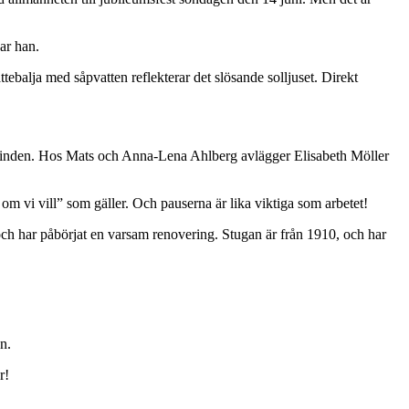
ar han.
tebalja med såpvatten reflekterar det slösande solljuset. Direkt
 grinden. Hos Mats och Anna-Lena Ahlberg avlägger Elisabeth Möller
n om vi vill” som gäller. Och pauserna är lika viktiga som arbetet!
och har påbörjat en varsam renovering. Stugan är från 1910, och har
n.
r!