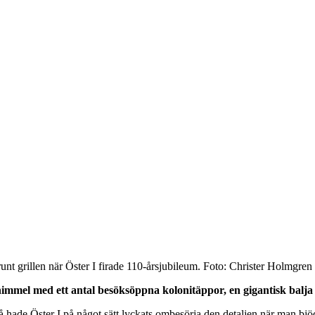
nt grillen när Öster I firade 110-årsjubileum. Foto: Christer Holmgren
 himmel med ett antal besöksöppna kolonitäppor, en gigantisk balj
ndå hade Öster I på något sätt lyckats ombesörja den detaljen när man bj