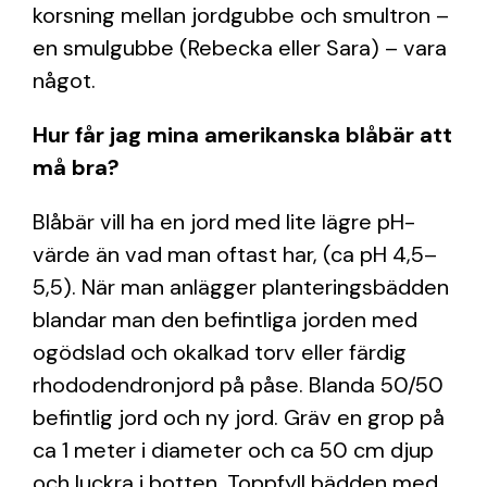
korsning mellan jordgubbe och smultron –
en smulgubbe (Rebecka eller Sara) – vara
något.
Hur får jag mina amerikanska blåbär att
må bra?
Blåbär vill ha en jord med lite lägre pH-
värde än vad man oftast har, (ca pH 4,5–
5,5). När man anlägger planteringsbädden
blandar man den befintliga jorden med
ogödslad och okalkad torv eller färdig
rhododendronjord på påse. Blanda 50/50
befintlig jord och ny jord. Gräv en grop på
ca 1 meter i diameter och ca 50 cm djup
och luckra i botten. Toppfyll bädden med