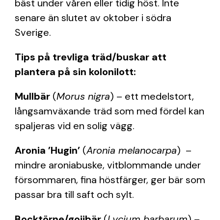
bäst under våren eller tidig höst. Inte
senare än slutet av oktober i södra
Sverige.
Tips på trevliga träd/buskar att
plantera på sin kolonilott:
Mullbär
(
Morus nigra
) – ett medelstort,
långsamväxande träd som med fördel kan
spaljeras vid en solig vägg.
Aronia ’Hugin’
(
Aronia melanocarpa
) –
mindre aroniabuske, vitblommande under
försommaren, fina höstfärger, ger bär som
passar bra till saft och sylt.
Bocktörne/gojibär
(
Lycium barbarum
) –