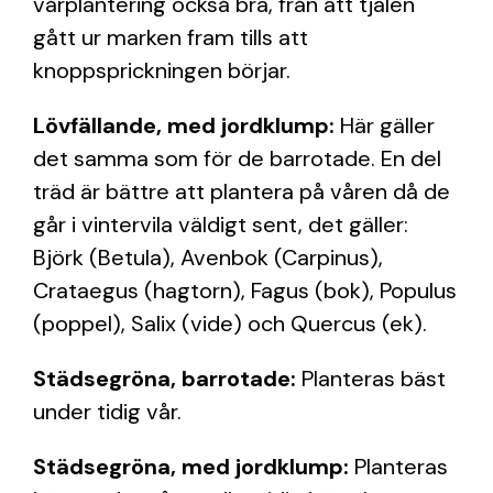
vårplantering också bra, från att tjälen
gått ur marken fram tills att
knoppsprickningen börjar.
Lövfällande, med jordklump:
Här gäller
det samma som för de barrotade. En del
träd är bättre att plantera på våren då de
går i vintervila väldigt sent, det gäller:
Björk (Betula), Avenbok (Carpinus),
Crataegus (hagtorn), Fagus (bok), Populus
(poppel), Salix (vide) och Quercus (ek).
Städsegröna, barrotade:
Planteras bäst
under tidig vår.
Städsegröna, med jordklump:
Planteras