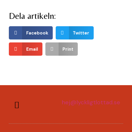
Dela artikeln:
Facebook
Twitter
Email
Print
hej@lyckligtlottad.se