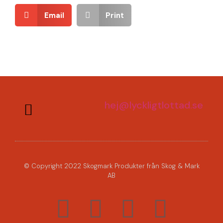
Email
Print
hej@lyckligtlottad.se
© Copyright 2022 Skogmark Produkter från Skog & Mark
AB