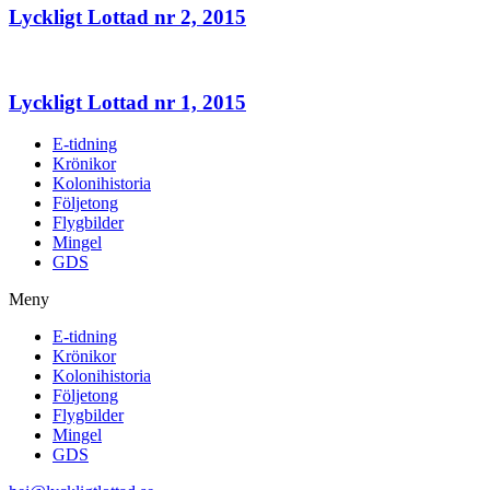
Lyckligt Lottad nr 2, 2015
Lyckligt Lottad nr 1, 2015
E-tidning
Krönikor
Kolonihistoria
Följetong
Flygbilder
Mingel
GDS
Meny
E-tidning
Krönikor
Kolonihistoria
Följetong
Flygbilder
Mingel
GDS