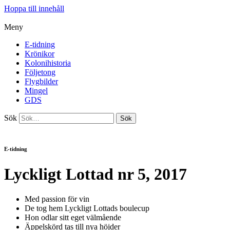
Hoppa till innehåll
Meny
E-tidning
Krönikor
Kolonihistoria
Följetong
Flygbilder
Mingel
GDS
Sök
Sök
E-tidning
Lyckligt Lottad nr 5, 2017
Med passion för vin
De tog hem Lyckligt Lottads boulecup
Hon odlar sitt eget välmående
Äppelskörd tas till nya höjder